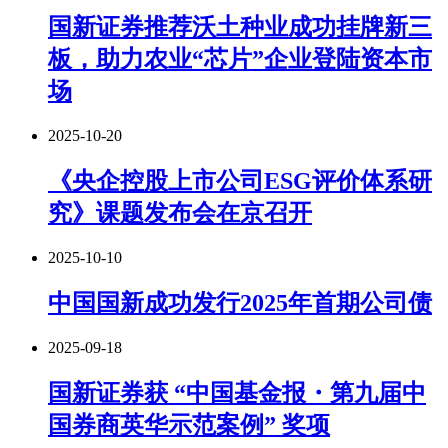
国新证券推荐沃土种业成功挂牌新三
板，助力农业“芯片”企业登陆资本市
场
2025-10-20
《央企控股上市公司ESG评价体系研
究》课题发布会在京召开
2025-10-10
中国国新成功发行2025年首期公司债
2025-09-18
国新证券获 “中国基金报・第九届中
国券商英华示范案例” 奖项