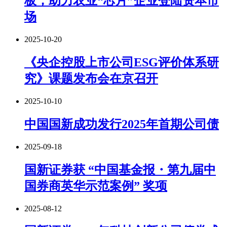
板，助力农业“芯片”企业登陆资本市
场
2025-10-20
《央企控股上市公司ESG评价体系研
究》课题发布会在京召开
2025-10-10
中国国新成功发行2025年首期公司债
2025-09-18
国新证券获 “中国基金报・第九届中
国券商英华示范案例” 奖项
2025-08-12